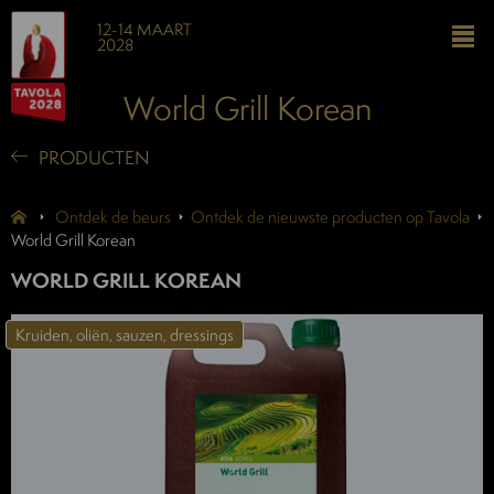
12-14 MAART
2028
World Grill Korean
PRODUCTEN
Ontdek de beurs
Ontdek de nieuwste producten op Tavola
World Grill Korean
WORLD GRILL KOREAN
Kruiden, oliën, sauzen, dressings