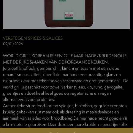
VERSTEGEN SPICES & SAUCES
09/01/2026
WORLD GRILL KOREAN IS EEN OLIE MARINADE/KRUIDENOLIE
MET DE RIJKE SMAKEN VAN DE KOREAANSE KEUKEN.
Je proeft knoflook, gember, chili, kimchi en sesam met een diepe
umami-smaak. Uiterlijk heeft de marinade een prachtige glans en
dieprode kleur met tekening van sesamzaad en grof gemalen chili. De
world grill is geschikt voor zowel varkensvlees, kip, rund, gevogelte,
groentjes en doet heel heel goed op vegetarische en vegan
alternatieven voor proteines.
Authentieke streetfood korean spiesjes, bibimbap, gegrilde groenten,
kruidig gebakken rijst maar ook als dressing in maaltijdsalades en
aanmaak van salades voor broodbeleg.De marinade hecht goed en is
a la minute te gebruiken. Daar deze een pure kruiden-specerijen olie
is, is deze ook perfect als wok olie en voor het coaten van groenten en