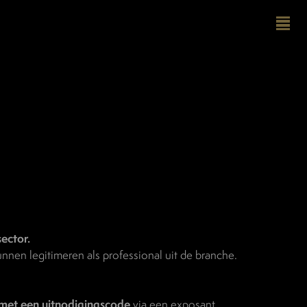
sector.
nen legitimeren als professional uit de branche.
met een uitnodigingscode
via een exposant,