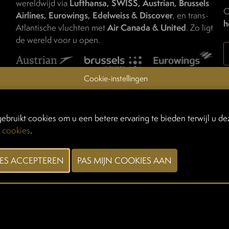
wereldwijd via
Lufthansa, SWISS, Austrian, Brussels
O
Airlines, Eurowings, Edelweiss & Discover
, en trans-
h
Atlantische vluchten met
Air Canada & United
. Zo ligt
de wereld voor u open.
Cookie-instellingen
n
ONTDEK DE VOORDELIGE TAVOLA-TARIEVEN
ebruikt cookies om u een betere ervaring te bieden terwijl u dez
 cookies
.