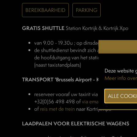
BEREIKBAARHEID
PARKING
GRATIS SHUTTLE
Station Kortrijk & Kortrijk Xpo
van 9.00 - 19.30u ; op dinsdag tot 18.30u
de shuttledienst bevindt zich aan de uitgang va
de hoofduitgang van het station
(naast taxistandplaats)
Deze website g
Meer info over
TRANSPORT 'Brussels Airport - Kortrijk Xpo'
reserveer vooraf uw taxirit via Taxi Leiedal:
+32(0)56 498 498 of
via email
of
reis met de trein
naar Kortrijk Xpo
LAADPALEN VOOR ELEKTRISCHE WAGENS