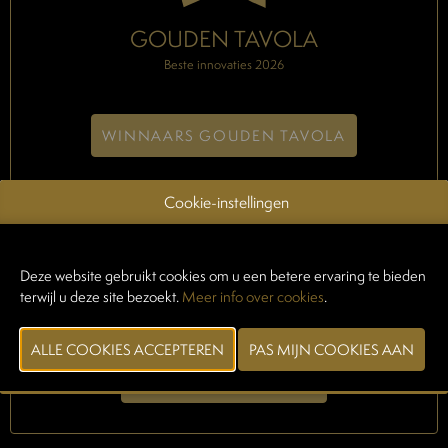
GOUDEN TAVOLA
Beste innovaties 2026
WINNAARS GOUDEN TAVOLA
Cookie-instellingen
Deze website gebruikt cookies om u een betere ervaring te bieden
ERVAAR DE BEURS
terwijl u deze site bezoekt.
Meer info over cookies
.
Laat u inspireren
DIT WAS TAVOLA 2026