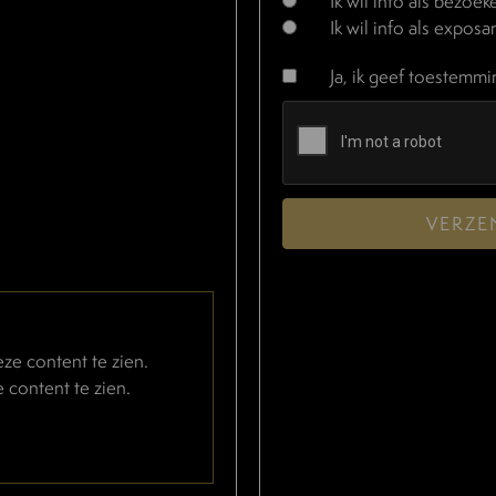
Ik wil info als bezoek
Ik wil info als exposa
Ja, ik geef toestemm
VERZE
e content te zien.
 content te zien.