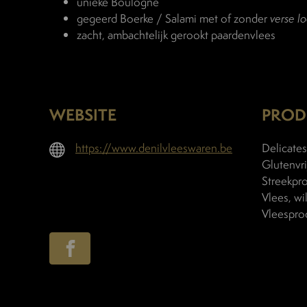
unieke Boulogne
gegeerd Boerke / Salami met of zonder
verse l
zacht, ambachtelijk gerookt paardenvlees
WEBSITE
PROD
https://www.denilvleeswaren.be
Delicates
Glutenvri
Streekpro
Vlees, wi
Vleespro