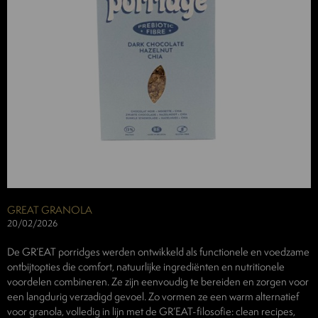
GREAT GRANOLA
20/02/2026
De GR’EAT porridges werden ontwikkeld als functionele en voedzame
ontbijtopties die comfort, natuurlijke ingrediënten en nutritionele
voordelen combineren. Ze zijn eenvoudig te bereiden en zorgen voor
een langdurig verzadigd gevoel. Zo vormen ze een warm alternatief
voor granola, volledig in lijn met de GR’EAT-filosofie: clean recipes,