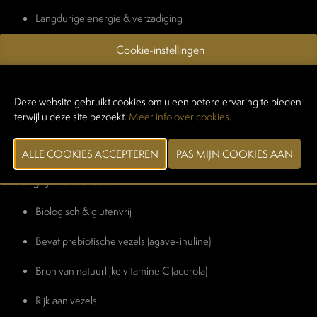
Langdurige energie & verzadiging
Framboos Porridge
Cookie-instellingen
Een frissere en fruitige porridge met een natuurlijke frambozensmaak,
ontwikkeld als een functioneel en verkwikkend ontbijt.
De receptuur bevat
agave-inulinepoeder
, een natuurlijke
Deze website gebruikt cookies om u een betere ervaring te bieden
prebiotische vezel die gunstige darmbacteriën voedt, evenals
terwijl u deze site bezoekt.
Meer info over cookies
.
acerolapoeder
, een natuurlijke bron van vitamine C die het
immuunsysteem ondersteunt. Samen met glutenvrije haver en echte
frambozenstukjes combineert deze porridge
spijsverteringsondersteuning, natuurlijke energie en fruitige frisheid.
Belangrijkste voordelen
Biologisch & glutenvrij
Bevat prebiotische vezels (agave-inuline)
Bron van natuurlijke vitamine C (acerola)
Rijk aan vezels