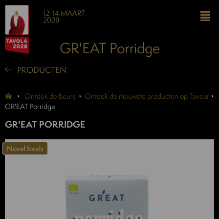
12-14 MAART
2028
GR'EAT Porridge
PRODUCTEN
Ontdek de beurs
Ontdek de nieuwste producten op Tavola
GR'EAT Porridge
GR'EAT PORRIDGE
Novel foods