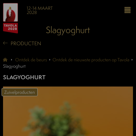
12-14 MAART
2028
Slagyoghurt
PRODUCTEN
Ontdek de beurs
Ontdek de nieuwste producten op Tavola
Slagyoghurt
SLAGYOGHURT
Zuivelproducten