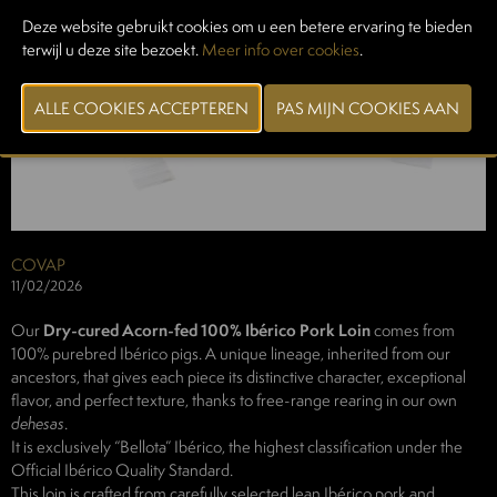
Deze website gebruikt cookies om u een betere ervaring te bieden
terwijl u deze site bezoekt.
Meer info over cookies
.
COVAP
11/02/2026
Our
Dry-cured Acorn-fed 100% Ibérico Pork Loin
comes from
100% purebred Ibérico pigs. A unique lineage, inherited from our
ancestors, that gives each piece its distinctive character, exceptional
flavor, and perfect texture, thanks to free-range rearing in our own
dehesas
.
It is exclusively “Bellota” Ibérico, the highest classification under the
Official Ibérico Quality Standard.
This loin is crafted from carefully selected lean Ibérico pork and