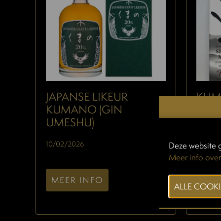
JAPANSE LIKEUR
KUM
KUMANO (GIN
WHI
UMESHU)
10/02/
10/02/2026
Deze website g
Meer info over
MEE
MEER INFO