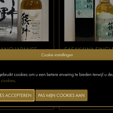
ANO JAPANSE
SASAKAWA SINGL
SKY SINGLE MALT
MALT JAPANSE WH
Cookie-instellingen
2026
10/02/2026
ebruikt cookies om u een betere ervaring te bieden terwijl u dez
 cookies
.
R INFO
MEER INFO