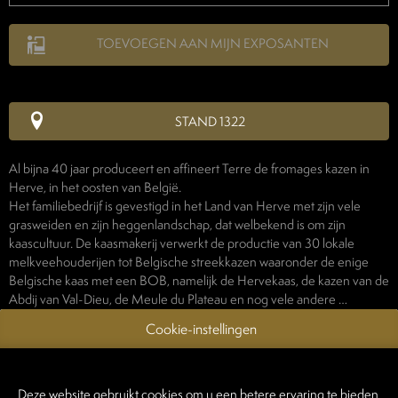
TOEVOEGEN AAN MIJN EXPOSANTEN
STAND 1322
Al bijna 40 jaar produceert en affineert Terre de fromages kazen in
Herve, in het oosten van België.
Het familiebedrijf is gevestigd in het Land van Herve met zijn vele
grasweiden en zijn heggenlandschap, dat welbekend is om zijn
kaascultuur. De kaasmakerij verwerkt de productie van 30 lokale
melkveehouderijen tot Belgische streekkazen waaronder de enige
Belgische kaas met een BOB, namelijk de Hervekaas, de kazen van de
Abdij van Val-Dieu, de Meule du Plateau en nog vele andere …
Cookie-instellingen
Deze website gebruikt cookies om u een betere ervaring te bieden