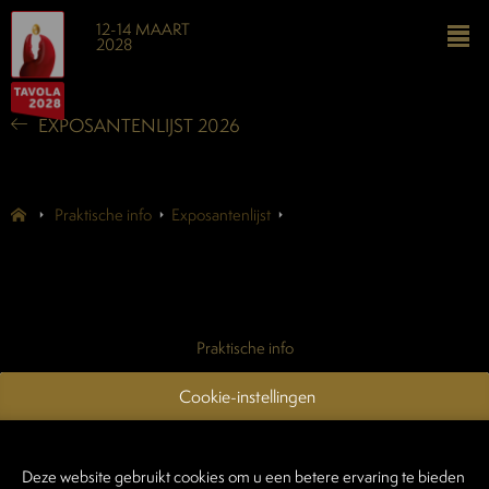
12-14 MAART
2028
EXPOSANTENLIJST 2026
Praktische info
Exposantenlijst
Praktische info
Exposantenlijst
Cookie-instellingen
Contacteer ons
Login exposanten
Deze website gebruikt cookies om u een betere ervaring te bieden
Login standenbouwers