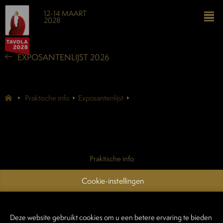
12-14 MAART
2028
EXPOSANTENLIJST 2026
Praktische info
Exposantenlijst
Praktische info
Exposantenlijst
Cookie-instellingen
Contacteer ons
Login exposanten
Deze website gebruikt cookies om u een betere ervaring te bieden
Login standenbouwers