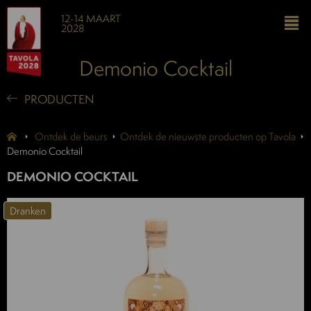
12-14 MAART
2028
Demonio Cocktail
PRODUCTEN
Ontdek de beurs
Ontdek de nieuwste producten op Tavola
Demonio Cocktail
DEMONIO COCKTAIL
Dranken