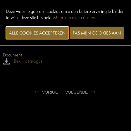
Deze website gebruikt cookies om u een betere ervaring te bieden
DELLAVALLE
terwijl u deze site bezoekt.
Meer info over cookies
.
15/02/2026
"Beste mortadella van Italië volgens Gambero Rosso voor 2025 en
2026. Een zuivere smaak en een compacte structuur dankzij het
gebruik van vers vlees van topkwaliteit."
Document
Bekijk catalogus
VORIGE
VOLGENDE