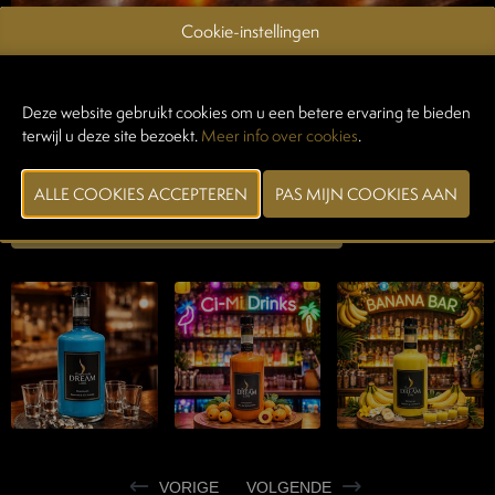
Cookie-instellingen
CI-MI DRINKS
12/02/2026
Deze website gebruikt cookies om u een betere ervaring te bieden
terwijl u deze site bezoekt.
Meer info over cookies
.
Onze zachte maar zeer lekkere creme-likeuren vind je terug in alle
kleuren, kom zeker proeven!
CONTACTEER EXPOSANT
VORIGE
VOLGENDE