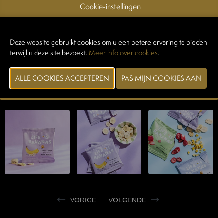
Cookie-instellingen
Waarom kiezen voor gevriesdroogde banaanchips?
Gevriesdroogde fruitchips zijn
voedzaam, lang houdbaar en super
handig.
Ze smelten in de mond, waardoor ze veilig zijn voor jonge
Deze website gebruikt cookies om u een betere ervaring te bieden
kinderen. Ideaal als
tussendoortje, smoothie-topping
, bij
terwijl u deze site bezoekt.
Meer info over cookies
.
je
granola
of in de
yoghurt!
CONTACTEER EXPOSANT
VORIGE
VOLGENDE