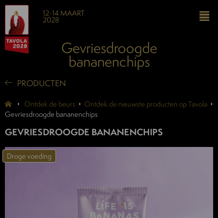
12-14 MAART
2028
Gevriesdroogde
bananenchips
PRODUCTEN
Ontdek de beurs
Ontdek de nieuwste producten op Tavola
Gevriesdroogde bananenchips
GEVRIESDROOGDE BANANENCHIPS
Droge voeding