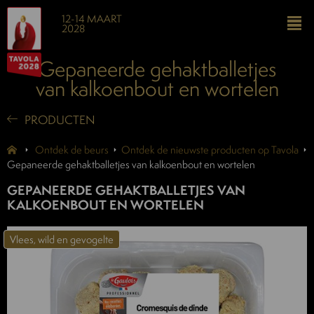
12-14 MAART
2028
Gepaneerde gehaktballetjes
van kalkoenbout en wortelen
PRODUCTEN
Ontdek de beurs
Ontdek de nieuwste producten op Tavola
Gepaneerde gehaktballetjes van kalkoenbout en wortelen
GEPANEERDE GEHAKTBALLETJES VAN
KALKOENBOUT EN WORTELEN
Vlees, wild en gevogelte