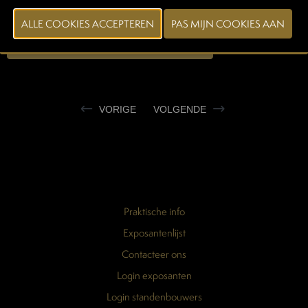
smaak valt en gemakkelijk door chef-koks kan worden verwerkt.
CONTACTEER EXPOSANT
VORIGE
VOLGENDE
Praktische info
Exposantenlijst
Contacteer ons
Login exposanten
Login standenbouwers