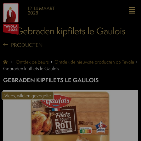
12-14 MAART
2028
Gebraden kipfilets le Gaulois
PRODUCTEN
Ontdek de beurs
Ontdek de nieuwste producten op Tavola
Gebraden kipfilets le Gaulois
GEBRADEN KIPFILETS LE GAULOIS
Vlees, wild en gevogelte