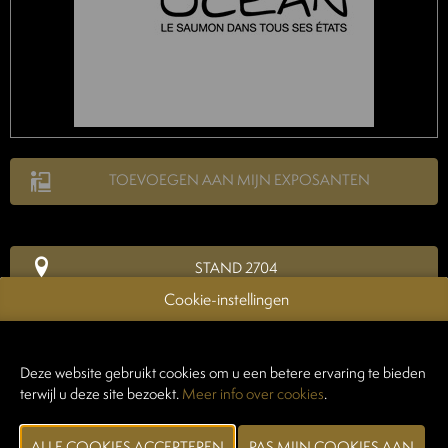
TOEVOEGEN AAN MIJN EXPOSANTEN
STAND 2704
Cookie-instellingen
Gevestigd in Boulogne-sur-Mer (Frankrijk) is Direct Océan al meer
dan 45 jaar gespecialiseerd in de import van zalm. In 2025 stelde onze
expertise ons in staat om meer dan 14.000 ton afgewerkte producten
Deze website gebruikt cookies om u een betere ervaring te bieden
te vermarkten, met gegarandeerde kwaliteit, traceerbaarheid en een
terwijl u deze site bezoekt.
Meer info over cookies
.
hoge mate van flexibiliteit voor onze professionele partners.