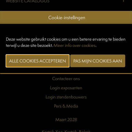
WEBSITE CATALOGUS
Cookie-instellingen
VORIGE
VOLGENDE
Deze website gebruikt cookies om u een betere ervaring te bieden
terwijl u deze site bezoekt.
Meer info over cookies
.
Praktische info
Exposantenlijst
Contacteer ons
Login exposanten
Login standenbouwers
Pers & Media
Maart 2028
Kortrijk Xpo, Kortrijk, België