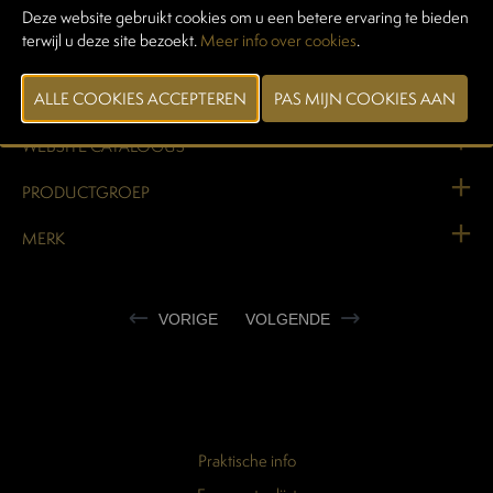
kwaliteit en efficiëntie wil verenigen.
Deze website gebruikt cookies om u een betere ervaring te bieden
terwijl u deze site bezoekt.
Meer info over cookies
.
WEBSITE CATALOGUS
PRODUCTGROEP
MERK
VORIGE
VOLGENDE
Praktische info