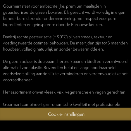
Gourmart staat voor ambachtelijke, premium maaltijden in
gepasteuriseerde glazen bokalen. Elk gerecht wordt volledig in eigen
beheer bereid, zonder onderaanneming, met respect voor pure
ingrediënten en geïnspireerd door de Europese keuken.
Dankzij zachte pasteurisatie (± 90°C) blijven smaak, textuur en
voedingswaarde optimaal behouden. De maaltijden zijn tot 3 maanden
houdbaar, volledig natuurlijk en zonder bewaarmiddelen.
De glazen bokaal is duurzaam, herbruikbaar en biedt een verantwoord
alternatief voor plastic. Bovendien helpt de lange houdbaarheid
voedselverspilling aanzienlijk te verminderen en vereenvoudigt ze het
voorraadbeheer.
Het assortiment omvat vlees-, vis-, vegetarische en vegan gerechten.
Gourmart combineert gastronomische kwaliteit met professionele
betrouwbaarheid (FSSC 22000-certificering) en wordt vertrouwd door
Cookie-instellingen
toonaangevende partners.
Een slimme, duurzame en smaakvolle oplossing voor elke partner die