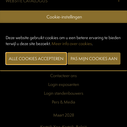
WEBSITE CATALOGUS
Cookie-instellingen
VORIGE
VOLGENDE
Deze website gebruikt cookies om u een betere ervaring te bieden
terwijl u deze site bezoekt.
Meer info over cookies
.
Praktische info
Exposantenlijst
Contacteer ons
Login exposanten
Login standenbouwers
Pers & Media
Maart 2028
Kortrijk Xpo, Kortrijk, België