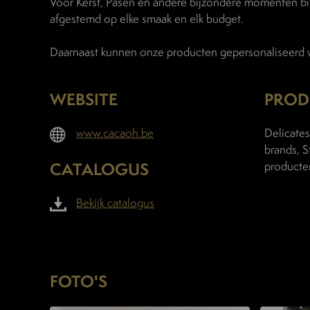
Voor Kerst, Pasen en andere bijzondere momenten b
afgestemd op elke smaak en elk budget.
Daarnaast kunnen onze producten gepersonaliseerd wo
WEBSITE
PROD
www.cacaoh.be
Delicates
brands, S
CATALOGUS
producte
Bekijk catalogus
FOTO'S