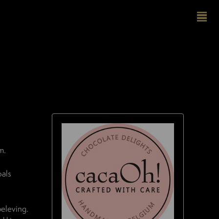
m.
oals
eleving.