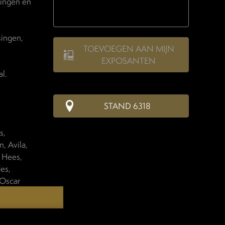
kingen en
singen,
TOEVOEGEN AAN MIJN
EXPOSANTEN
l.
STAND 6318
s,
, Avila,
 Hees,
es,
 Oscar
ano, Maison