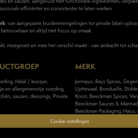
des en sauzen, aangevuld met functionele ingrediënten, verpak
essionals efficiënter en consistenter te laten werken.
rk
: van aangepaste kruidenmengelingen tot privale label-oplos
 betrouwbaar en altijd met focus op smaak.
 meegroeit en mee het verschil maakt - van ambacht tot schaa
UCTGROEP
MERK
ding, Halal / koosjer,
Jermayo, Rejo Spices, Degen
je en allergenenvrije voeding,
Uyttewaal, Bonduelle, Didden
oliën, sauzen, dressings, Private
Knorr, Beeckman Spices, Van
Beeckman Sauces & Marinad
Beeckman Packaging, Haco,
Tausig, Lutèce, Rosso Garg
Cookie-instellingen
Noirhomme, Gewurzmuller