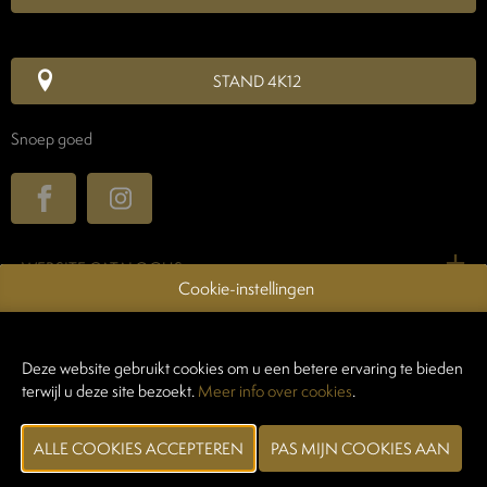
STAND 4K12
Snoep goed
WEBSITE CATALOGUS
Cookie-instellingen
PRODUCTGROEP
FOTO'S
Deze website gebruikt cookies om u een betere ervaring te bieden
terwijl u deze site bezoekt.
Meer info over cookies
.
ONTDEK DE NIEUWSTE PRODUCTEN OP TAVOLA
MERK