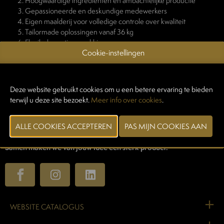
Hoogwaardige ingrediënten en ambachtelijke productie
Gepassioneerde en deskundige medewerkers
Eigen maalderij voor volledige controle over kwaliteit
Tailormade oplossingen vanaf 36 kg
Flexibele portieverpakkingen
Cookie-instellingen
In-house R&D die inspeelt op trends en noden
Gecertificeerd volgens FSSC 22000 – hoogste standaard in
voedselveiligheid
Deze website gebruikt cookies om u een betere ervaring te bieden
Dankzij een fijnmazig netwerk bedienen we vandaag 85% van de
terwijl u deze site bezoekt.
Meer info over cookies
.
Belgische slagers. Evlier staat voor betrouwbaarheid, innovatie en een
persoonlijke aanpak – dé ingrediënten voor succesvolle
klantenrelaties.
Samen maken we van jouw idee een sterk product.
WEBSITE CATALOGUS