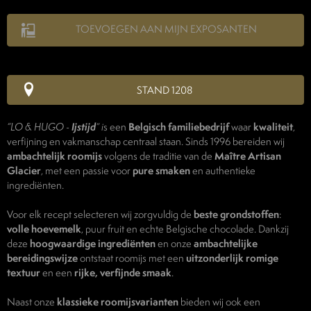
TOEVOEGEN AAN MIJN EXPOSANTEN
STAND 1208
“LO & HUGO -
Ijstijd
” i
s een
Belgisch familiebedrijf
waar
kwaliteit
,
verfijning en vakmanschap centraal staan. Sinds 1996 bereiden wij
ambachtelijk roomijs
volgens de traditie van de
Maître Artisan
Glacier
, met een passie voor
pure smaken
en authentieke
ingrediënten.
Voor elk recept selecteren wij zorgvuldig de
beste grondstoffen
:
volle hoevemelk
, puur fruit en echte Belgische chocolade. Dankzij
deze
hoogwaardige ingrediënten
en onze
ambachtelijke
bereidingswijze
ontstaat roomijs met een
uitzonderlijk romige
textuur
en een
rijke, verfijnde smaak
.
Naast onze
klassieke roomijsvarianten
bieden wij ook een