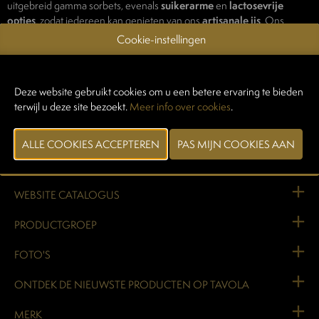
uitgebreid gamma sorbets, evenals
suikerarme
en
lactosevrije
opties
, zodat iedereen kan genieten van ons
artisanale ijs
. Ons
assortiment is beschikbaar in
verschillende verpakkingen voor
Cookie-instellingen
retail
, waaronder
individuele potjes
,
indulgence potten
en
schepijspotten
.
Deze website gebruikt cookies om u een betere ervaring te bieden
Zo brengen wij elke dag een stukje
Belgisch vakmanschap
tot in
elke
terwijl u deze site bezoekt.
Meer info over cookies
.
winkel
en
elk moment van genieten
.
WEBSITE CATALOGUS
PRODUCTGROEP
FOTO'S
ONTDEK DE NIEUWSTE PRODUCTEN OP TAVOLA
MERK