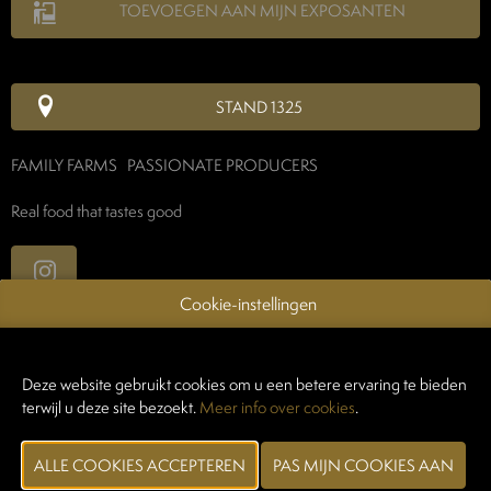
TOEVOEGEN AAN MIJN EXPOSANTEN
STAND 1325
FAMILY FARMS PASSIONATE PRODUCERS
Real food that tastes good
Cookie-instellingen
WEBSITE CATALOGUS
Deze website gebruikt cookies om u een betere ervaring te bieden
PRODUCTGROEP
terwijl u deze site bezoekt.
Meer info over cookies
.
FOTO'S
MERK