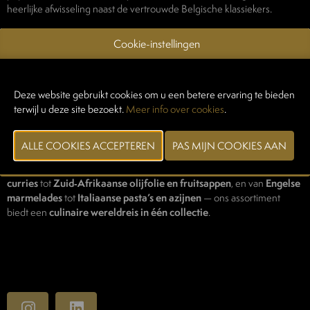
heerlijke afwisseling naast de vertrouwde Belgische klassiekers.
Het begrip
"Fijne Voedingswaren"
beperkt zich al lang niet meer tot
Cookie-instellingen
Franse specialiteiten. Vandaag omvat het een wereldwijde selectie van
premium producten die één ding gemeen hebben:
authenticiteit,
topkwaliteit en originele recepten
.
Deze website gebruikt cookies om u een betere ervaring te bieden
terwijl u deze site bezoekt.
Meer info over cookies
.
Bij Bleuzé gaan we rechtstreeks naar de bron.
We importeren al onze producten direct van de producent
, zodat
we kwaliteit, versheid en traceerbaarheid kunnen garanderen.
Van
Macedonische Ayvar
tot
Canadese esdoornsiroop
, van
Thaise
curries
tot
Zuid‑Afrikaanse olijfolie en fruitsappen
, en van
Engelse
marmelades
tot
Italiaanse pasta’s en azijnen
— ons assortiment
biedt een
culinaire wereldreis in één collectie
.