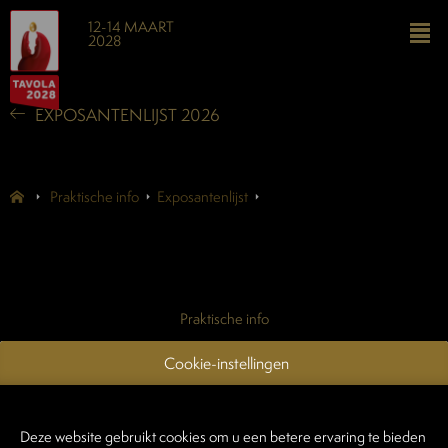
12-14 MAART
2028
EXPOSANTENLIJST 2026
Praktische info
Exposantenlijst
Praktische info
Exposantenlijst
Cookie-instellingen
Contacteer ons
Login exposanten
Deze website gebruikt cookies om u een betere ervaring te bieden
Login standenbouwers