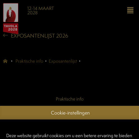
12-14 MAART
2028
EXPOSANTENLIJST 2026
Praktische info
Exposantenlijst
Praktische info
Exposantenlijst
Cookie-instellingen
Contacteer ons
Login exposanten
Deze website gebruikt cookies om u een betere ervaring te bieden
Login standenbouwers