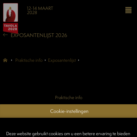
12-14 MAART
2028
EXPOSANTENLIJST 2026
Praktische info
Exposantenlijst
Praktische info
Exposantenlijst
Cookie-instellingen
Contacteer ons
Login exposanten
Deze website gebruikt cookies om u een betere ervaring te bieden
Login standenbouwers