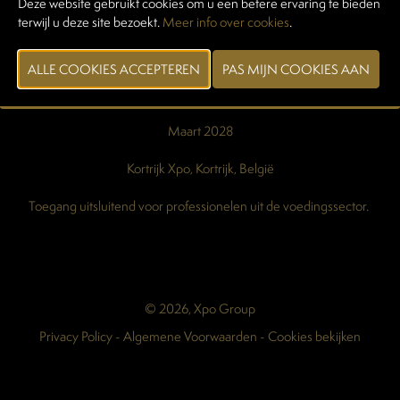
Deze website gebruikt cookies om u een betere ervaring te bieden
Contacteer ons
terwijl u deze site bezoekt.
Meer info over cookies
.
Login exposanten
Login standenbouwers
Pers & Media
Maart 2028
Kortrijk Xpo, Kortrijk, België
Toegang uitsluitend voor professionelen uit de voedingssector.
© 2026, Xpo Group
Privacy Policy
-
Algemene Voorwaarden
-
Cookies bekijken