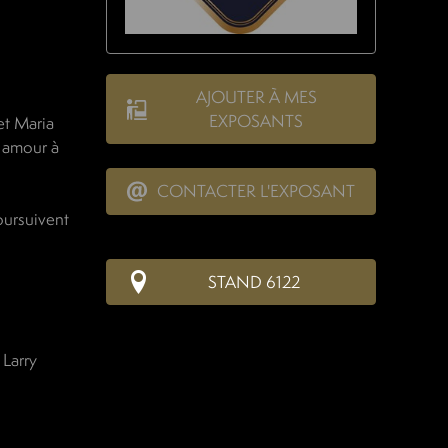
AJOUTER À MES
EXPOSANTS
et Maria
 amour à
CONTACTER L'EXPOSANT
oursuivent
STAND 6122
Larry