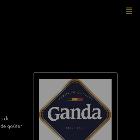
us de
 de goûter